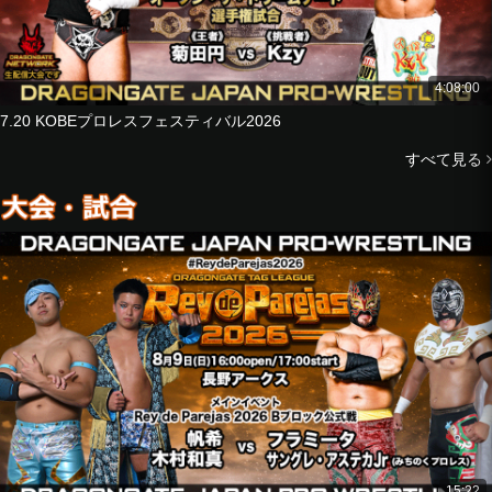
Reach Tominaga
vs
Strong Machine J
U-T
4:08:00
GuC
7.20 KOBEプロレスフェスティバル2026
■6-Man Tag Match
すべて見る
Kota Minoura
Masaaki Mochizuki
Yasushi Kanda
vs
KAI
Jason Lee
ISHIN
■Tag Match
Ryoya Tanaka
Ryu Fuda
vs
Homare
Luis Mante
15:22