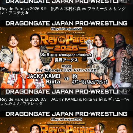
■6-Man Tag Match
Rey de Parejas 2026 8.9 帆希 & 木村和真 vs フラミータ & サング
YAMATO
レ・アステカJr
Dragon Kid
Naruki Doi
vs
B×B Hulk
Susumu Yokosuka
KAGETORA
■3-Way Match
Madoka Kikuta
vs
Kzy
vs
11:58
El Cielo
Rey de Parejas 2026 8.9 JACKY KAMEI & Riiita vs 豹 & ギアニー“み
ょんみょん”ヴァレッタ