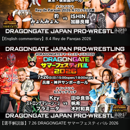
帆希
ルイス・マンテ
■6人タッグマッチ
YAMATO
3:23:59
ドラゴン・キッド
【English commentary】8.4 Rey de Parejas 2026
土井成樹
vs
B×Bハルク
横須賀ススム
KAGETORA
■3WAYマッチ
菊田円
vs
Kzy
vs
エル・シエロ
2:05:17
【Wrestler Commentary】2026.6.28 Hyogo Kobe Sanbo Hall
【選手解説版】7.26 DRAGONGATE サマーフェスティバル 2026