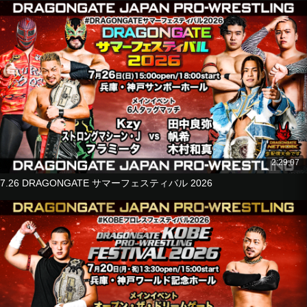
■Tag Match
Hyo
Riiita
vs
Yuki Yoshioka
Kazuma Kimura
■Royal Sambo
《Battle royale players》
Flamita
@KEY
2:29:07
Mochizuki Junior
7.26 DRAGONGATE サマーフェスティバル 2026
Shachihoko BOY
Takashi
Problem Dragon
Yoshiki Kato
■6-Man Tag Match
Ho Ho Lun
Ho Lee