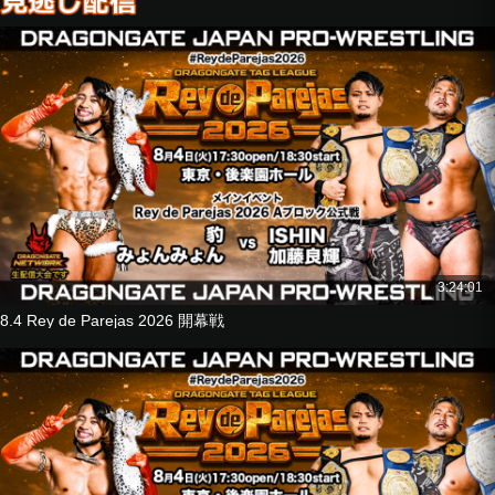
■6人タッグマッチ
ホーホー・ルン
ホー・リー
リーチ富永
vs
ストロングマシーン・J
U-T
GuC
■6人タッグマッチ
箕浦康太
望月成晃
神田裕之
3:24:01
vs
8.4 Rey de Parejas 2026 開幕戦
KAI
ジェイソン・リー
ISHIN
■タッグマッチ
田中良弥
布田龍
vs