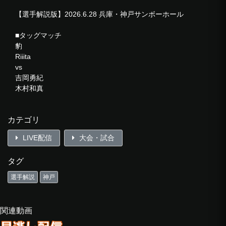
【選手解説版】2026.6.28 兵庫・神戸サンボーホール
■タッグマッチ
豹
Riiita
vs
吉岡勇紀
木村和真
■ロイヤルサンボー
カテゴリ
《バトルロイヤル出場選手》
LIVE配信
大会・試合
フラミータ
＠KEY
タグ
望月ジュニア
しゃちほこBOY
選手解説
神戸
他花師
問題龍
加藤良輝
関連動画