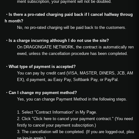
ment subscription, your payment will not be doubled.
・Is there a pro-rated charging paid back if I cancel halfway throug
h month?
No, no pro-rated charging will be paid back to the customers.
・Is a charge incurring although I do not use the site?
On DRAGONGATE NETWORK, the contract is automatically ren
ewed, unless the cancellation procedure has been completed.
・What type of payment is accepted?
You can pay by credit card (VISA, MASTER, DINERS, JCB, AM
EX), d payment, au Easy Pay, Softbank Pay, or PayPal.
・Can I change my payment method?
Yes, you can change Payment Method in the following steps.
1. Select "Contract Information" in My Page.
2. Click "Click here to cancel your payment contract." (You need
firstly to cancel your payment subscription.)
3. The cancellation will be completed. (If you are logged-out, plea
se log-in again.)