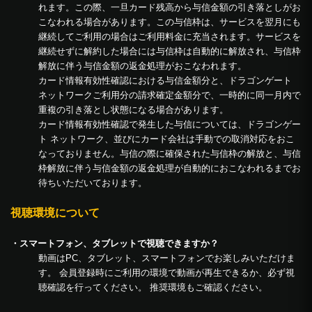
れます。この際、一旦カード残高から与信金額の引き落としがお
こなわれる場合があります。この与信枠は、サービスを翌月にも
継続してご利用の場合はご利用料金に充当されます。サービスを
継続せずに解約した場合には与信枠は自動的に解放され、与信枠
解放に伴う与信金額の返金処理がおこなわれます。
カード情報有効性確認における与信金額分と、ドラゴンゲート
ネットワークご利用分の請求確定金額分で、一時的に同一月内で
重複の引き落とし状態になる場合があります。
カード情報有効性確認で発生した与信については、ドラゴンゲー
ト ネットワーク、並びにカード会社は手動での取消対応をおこ
なっておりません。与信の際に確保された与信枠の解放と、与信
枠解放に伴う与信金額の返金処理が自動的におこなわれるまでお
待ちいただいております。
視聴環境について
・スマートフォン、タブレットで視聴できますか？
動画はPC、タブレット、スマートフォンでお楽しみいただけま
す。 会員登録時にご利用の環境で動画が再生できるか、必ず視
聴確認を行ってください。 推奨環境もご確認ください。