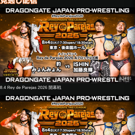
vs
フラミータ
■タッグマッチ
望月成晃
ドン・フジイ
vs
菊田円
加藤良輝
■8人タッグマッチ
YAMATO
ドラゴン・キッド
3:24:01
KAGETORA
8.4 Rey de Parejas 2026 開幕戦
土井成樹
vs
ストロングマシーン・J
Kzy
U-T
GuC
■SSW DRAGONGATE OSAKA FINAL