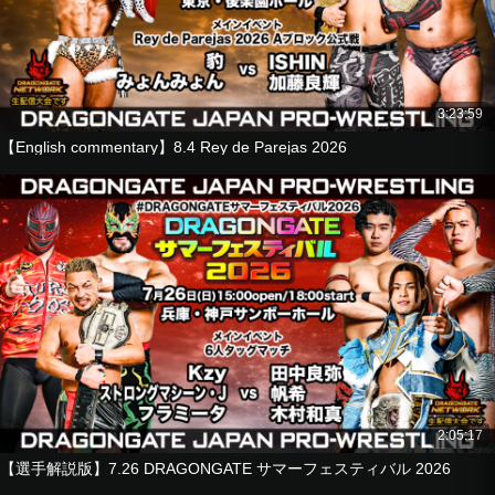
シュン・スカイウォーカー
箕浦康太
田中良弥
vs
吉岡勇紀
3:23:59
ルイス・マンテ
【English commentary】8.4 Rey de Parejas 2026
帆希
【Wrestler Commentary】2026.6.27 Osaka Umeda Stella Ha
ll
■Tag Match
Hyo
Mochizuki Junior
vs
B×B Hulk
Susumu Yokosuka
■6-Man Tag Match
2:05:17
El Cielo
【選手解説版】7.26 DRAGONGATE サマーフェスティバル 2026
Ryu Fuda