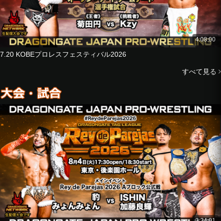
KAGETORA
Naruki Doi
vs
Strong Machine J
4:08:00
Kzy
U-T
7.20 KOBEプロレスフェスティバル2026
GuC
すべて見る
■SSW DRAGONGATE OSAKA FINAL
Shun Skywalker
Kota Minoura
Ryoya Tanaka
vs
Yuki Yoshioka
Luis Mante
Homare
3:24:01