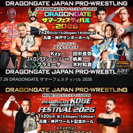
Ho Ho Lun
vs
KAI
Jason Lee
ISHIN
■Singles Match
Riiita
vs
Flamita
■Tag Match
2:29:07
Masaaki Mochizuki
7.26 DRAGONGATE サマーフェスティバル 2026
Don Fujii
vs
Madoka Kikuta
Yoshiki Kato
■8-Man Tag Match
YAMATO
Dragon Kid