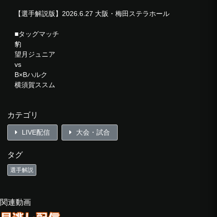
【選手解説版】2026.6.27 大阪・梅田ステラホール
■タッグマッチ
豹
望月ジュニア
vs
B×Bハルク
横須賀ススム
■6人タッグマッチ
カテゴリ
エル・シエロ
布田龍
LIVE配信
大会・試合
ホーホー・ルン
vs
タグ
KAI
ジェイソン・リー
選手解説
ISHIN
■シングルマッチ
関連動画
Riiita