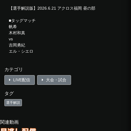
【選手解説版】2026.6.21 アクロス福岡 昼の部
■タッグマッチ
帆希
木村和真
vs
吉岡勇紀
エル・シエロ
■シングルマッチ
カテゴリ
新橋二郎
vs
LIVE配信
大会・試合
他花師
タグ
■6人タッグマッチ
ウルティモ・ドラゴン
選手解説
ルイス・マンテ
フラミータ
vs
関連動画
堀口元気