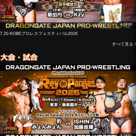
■Singles Match
Kota Minoura
vs
4:08:00
ISHIN
7.20 KOBEプロレスフェスティバル2026
■8-Man Tag Match
すべて見る
Hyo
JACKY KAMEI
Riiita
Mochizuki Junior
vs
Strong Machine J
Kzy
GuC
@KEY
3:24:01