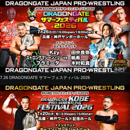
Takashi
■6-Man Tag Match
Ultimo Dragon
Luis Mante
Flamita
vs
Genki Horiguchi
Yasushi Kanda
Shachihoko BOY
■8-Man Tag Match
2:29:07
YAMATO
7.26 DRAGONGATE サマーフェスティバル 2026
Dragon Kid
B×B Hulk
Susumu Yokosuka
vs
Madoka Kikuta
KAI
Jason Lee
Yoshiki Kato