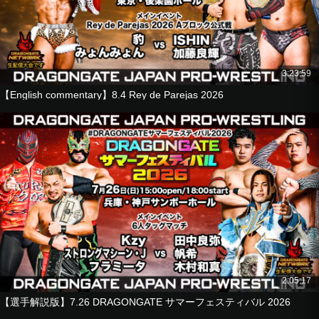
Riiita
望月ジュニア
vs
ストロングマシーン・J
Kzy
3:23:59
GuC
【English commentary】8.4 Rey de Parejas 2026
@KEY
【Wrestler Commentary】2026.6.21 ACROS Fukuoka Aftern
oon
■Tag Match
Homare
Kazuma Kimura
vs
Yuki Yoshioka
El Cielo
■Singles Match
2:05:17
Jiro Shinbashi
【選手解説版】7.26 DRAGONGATE サマーフェスティバル 2026
vs