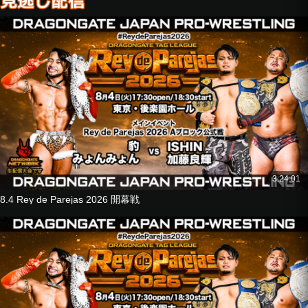
神田裕之
しゃちほこBOY
■8人タッグマッチ
YAMATO
ドラゴン・キッド
B×Bハルク
横須賀ススム
vs
菊田円
KAI
ジェイソン・リー
加藤良輝
3:24:01
8.4 Rey de Parejas 2026 開幕戦
■シングルマッチ
箕浦康太
vs
ISHIN
■8人タッグマッチ
豹
JACKY KAMEI