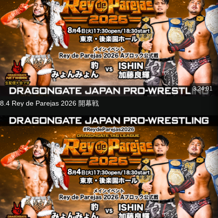
神田裕之
しゃちほこBOY
■8人タッグマッチ
YAMATO
ドラゴン・キッド
B×Bハルク
横須賀ススム
vs
3:24:01
菊田円
KAI
8.4 Rey de Parejas 2026 開幕戦
ジェイソン・リー
加藤良輝
■シングルマッチ
箕浦康太
vs
ISHIN
■8人タッグマッチ
豹
JACKY KAMEI