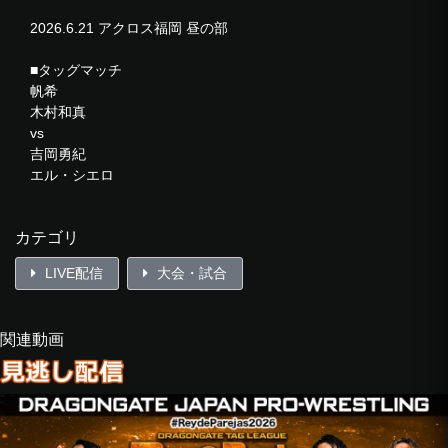
2026.6.21 アクロス福岡 昼の部
■タッグマッチ
帆希
木村和真
vs
吉岡勇紀
エル・シエロ
■シングルマッチ
カテゴリ
新橋二郎
vs
LIVE配信
大会・試合
他花師
■6人タッグマッチ
関連動画
ウルティモ・ドラゴン
ルイス・マンテ
フラミータ
vs
堀口元気