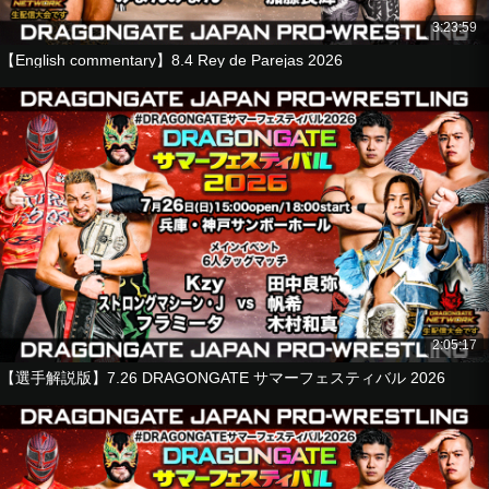
Riiita
3:23:59
望月ジュニア
【English commentary】8.4 Rey de Parejas 2026
vs
ストロングマシーン・J
Kzy
GuC
@KEY
2026.6.21 ACROS Fukuoka Afternoon
■Tag Match
Homare
Kazuma Kimura
vs
Yuki Yoshioka
2:05:17
El Cielo
【選手解説版】7.26 DRAGONGATE サマーフェスティバル 2026
■Singles Match
Jiro Shinbashi
vs
Takashi