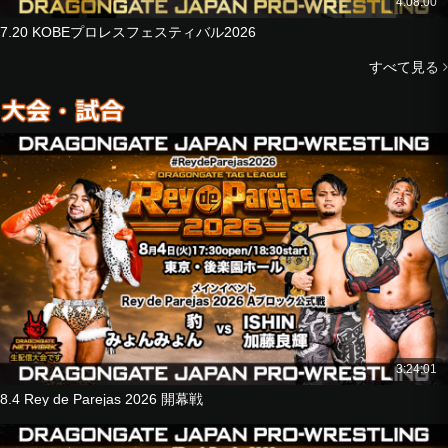
■Singles Match
4:08:00
Kota Minoura
7.20 KOBEプロレスフェスティバル2026
vs
ISHIN
すべて見る
■8-Man Tag Match
Hyo
JACKY KAMEI
Riiita
Mochizuki Junior
vs
Strong Machine J
Kzy
GuC
@KEY
3:24:01
8.4 Rey de Parejas 2026 開幕戦