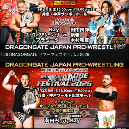
■6-Man Tag Match
Ultimo Dragon
Luis Mante
Flamita
vs
Genki Horiguchi
Yasushi Kanda
2:29:07
Shachihoko BOY
7.26 DRAGONGATE サマーフェスティバル 2026
■8-Man Tag Match
YAMATO
Dragon Kid
B×B Hulk
Susumu Yokosuka
vs
Madoka Kikuta
KAI
Jason Lee
Yoshiki Kato