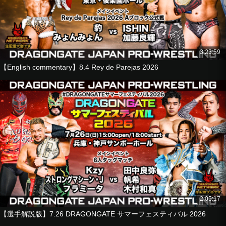
Yuki Yoshioka
Homare
■8-Man Tag Match
Masaaki Mochizuki
3:23:59
Don Fujii
【English commentary】8.4 Rey de Parejas 2026
Genki Horiguchi
Yasushi Kanda
vs
Madoka Kikuta
KAI
ISHIN
Yoshiki Kato
■Singles Match
Kota Minoura
vs
Jason Lee
2:05:17
■Open the Dream Gate Championship No. 1 Contender Matc
【選手解説版】7.26 DRAGONGATE サマーフェスティバル 2026
h