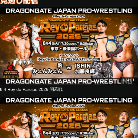
■Jiro Shinbashi Special Training
Infamous Yamanote Line Chronicles Vol.2 – Otsuka Station E
dition
Jiro Shinbashi
vs
Otsuka Station Representative
■8-Man Tag Match
Strong Machine J
U-T
GuC
@ KEY
vs
3:24:01
Hyo
8.4 Rey de Parejas 2026 開幕戦
JACKY KAMEI
Riiita
Mochizuki Junior
■Tag Match
Ryoya Tanaka
Kazuma Kimura
vs