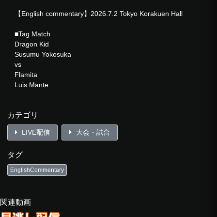
【English commentary】2026.7.2 Tokyo Korakuen Hall
■Tag Match
Dragon Kid
Susumu Yokosuka
vs
Flamita
Luis Mante
■8-Man Tag Match
カテゴリ
YAMATO
B×B Hulk
LIVE配信
大会・試合
KAGETORA
Naruki Doi
タグ
vs
Toru Owashi
EnglishCommentary
Problem Dragon
Punch Tominaga
Ryu Fuda
関連動画