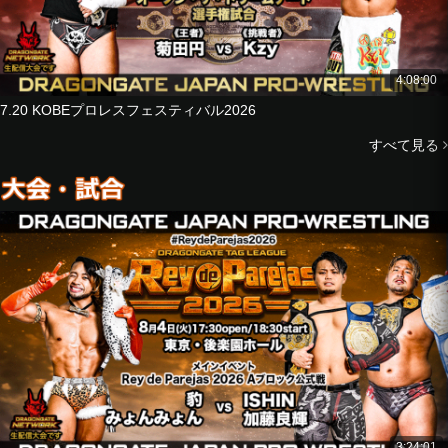
Reach Tominaga
vs
Strong Machine J
U-T
4:08:00
GuC
7.20 KOBEプロレスフェスティバル2026
■6-Man Tag Match
すべて見る
Kota Minoura
Masaaki Mochizuki
Yasushi Kanda
vs
KAI
Jason Lee
ISHIN
■Tag Match
Ryoya Tanaka
Ryu Fuda
vs
Homare
Luis Mante
3:24:01