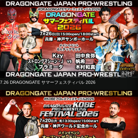
■Tag Match
Hyo
Riiita
vs
Yuki Yoshioka
Kazuma Kimura
■Royal Sambo
《Battle royale players》
Flamita
@KEY
2:29:07
Mochizuki Junior
7.26 DRAGONGATE サマーフェスティバル 2026
Shachihoko BOY
Takashi
Problem Dragon
Yoshiki Kato
■6-Man Tag Match
Ho Ho Lun
Ho Lee