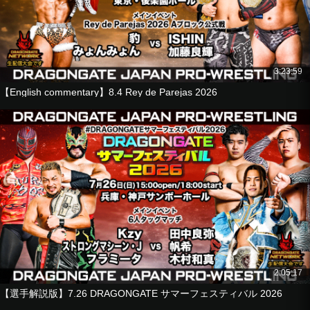
帆希
ルイス・マンテ
■6人タッグマッチ
YAMATO
3:23:59
ドラゴン・キッド
【English commentary】8.4 Rey de Parejas 2026
土井成樹
vs
B×Bハルク
横須賀ススム
KAGETORA
■3WAYマッチ
菊田円
vs
Kzy
vs
エル・シエロ
2:05:17
2026.6.28 Hyogo Kobe Sanbo Hall
【選手解説版】7.26 DRAGONGATE サマーフェスティバル 2026