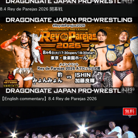
■6-Man Tag Match
8.4 Rey de Parejas 2026 開幕戦
YAMATO
Dragon Kid
Naruki Doi
vs
B×B Hulk
Susumu Yokosuka
KAGETORA
■3-Way Match
Madoka Kikuta
vs
Kzy
vs
3:23:59
El Cielo
【English commentary】8.4 Rey de Parejas 2026
無料