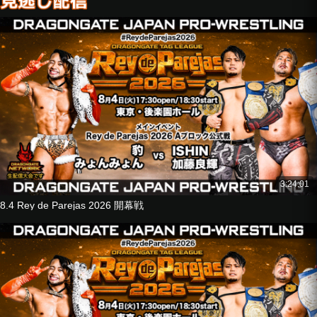
■6人タッグマッチ
ホーホー・ルン
ホー・リー
リーチ富永
vs
ストロングマシーン・J
U-T
GuC
■6人タッグマッチ
箕浦康太
望月成晃
神田裕之
3:24:01
vs
8.4 Rey de Parejas 2026 開幕戦
KAI
ジェイソン・リー
ISHIN
■タッグマッチ
田中良弥
布田龍
vs