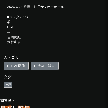
2026.6.28 兵庫・神戸サンボーホール
■タッグマッチ
豹
Riiita
vs
吉岡勇紀
木村和真
■ロイヤルサンボー
カテゴリ
《バトルロイヤル出場選手》
LIVE配信
大会・試合
フラミータ
＠KEY
タグ
望月ジュニア
しゃちほこBOY
神戸
他花師
問題龍
加藤良輝
関連動画