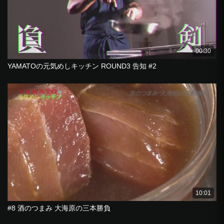
00:30
YAMATOの元気めしキッチン ROUND3 告知 #2
10:01
#8 酒のつまみ 大海原の三本勝負