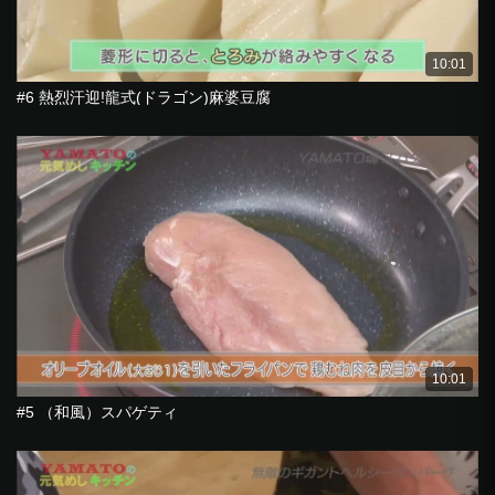
10:01
#6 熱烈汗迎!龍式(ドラゴン)麻婆豆腐
10:01
#5 （和風）スパゲティ