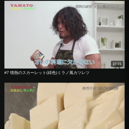
10:01
#7 情熱のスカーレット(緋色)ミラノ風カツレツ