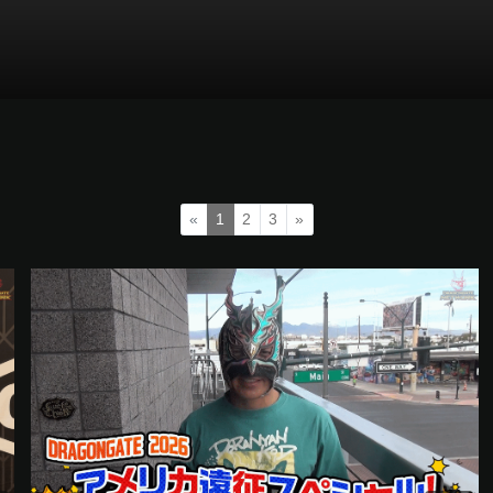
«
1
2
3
»