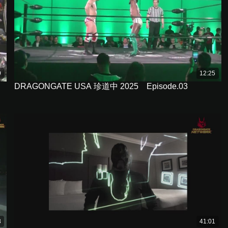
9
12:25
DRAGONGATE USA 珍道中 2025 Episode.03
8
41:01