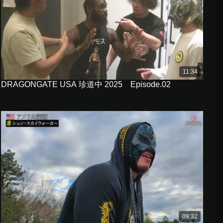
11:34
DRAGONGATE USA 珍道中 2025 Episode.02
09:32